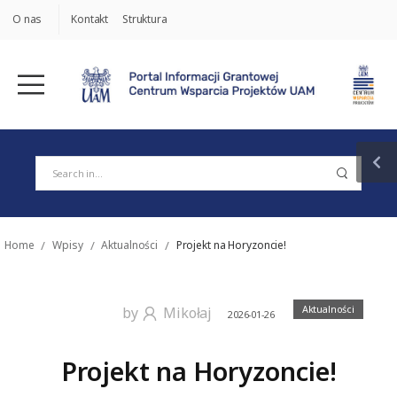
O nas
Kontakt
Struktura
Home
/
Wpisy
/
Aktualności
/
Projekt na Horyzoncie!
Aktualności
by
Mikołaj
2026-01-26
Projekt na Horyzoncie!