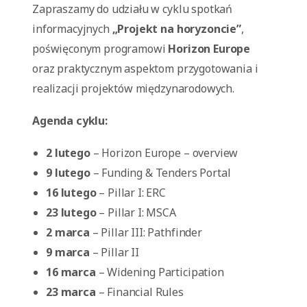
Zapraszamy do udziału w cyklu spotkań
informacyjnych
„Projekt na horyzoncie”
,
poświęconym programowi
Horizon Europe
oraz praktycznym aspektom przygotowania i
realizacji projektów międzynarodowych.
Agenda cyklu:
2 lutego
– Horizon Europe – overview
9 lutego
– Funding & Tenders Portal
16 lutego
– Pillar I: ERC
23 lutego
– Pillar I: MSCA
2 marca
– Pillar III: Pathfinder
9 marca
– Pillar II
16 marca
– Widening Participation
23 marca
– Financial Rules