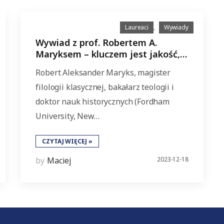
Laureaci
,
Wywiady
Wywiad z prof. Robertem A.
Maryksem – kluczem jest jakość, a
nie ilość
Robert Aleksander Maryks, magister
filologii klasycznej, bakałarz teologii i
doktor nauk historycznych (Fordham
University, New…
CZYTAJ WIĘCEJ »
by
Maciej
2023-12-18